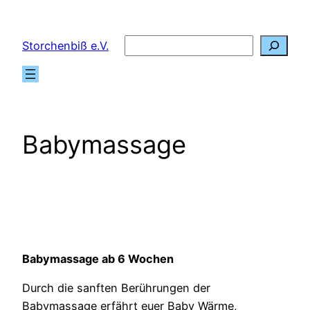
Zum
Inhalt
Suchen
Storchenbiß e.V.
springen
Babymassage
Babymassage ab 6 Wochen
Durch die sanften Berührungen der
Babymassage erfährt euer Baby Wärme,