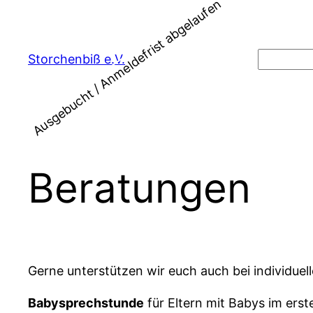
Ausgebucht / Anmeldefrist abgelaufen
Zum
Inhalt
springen
Suchen
Storchenbiß e.V.
Beratungen
Gerne unterstützen wir euch auch bei individue
Babysprechstunde
für Eltern mit Babys im ers