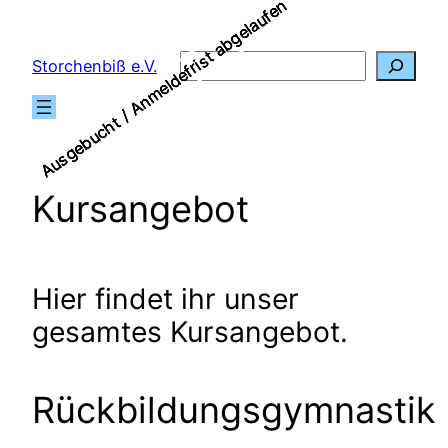
Ausgebucht / Anmeldefrist abgelaufen
Ausgebucht / Anmeldefrist abgelaufen
Ausgebucht / Anmeldefrist abgelaufen
Ausgebucht / Anmeldefrist abgelaufen
Zum
Inhalt
Suchen
Storchenbiß e.V.
springen
Kursangebot
Hier findet ihr unser
gesamtes Kursangebot.
Rückbildungsgymnastik